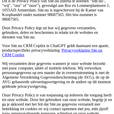
Dit is de Privacy Policy van Site.nu (hierna te noemen "Site.nu",
"wij", "ons" of "onze"), gevestigd aan Bos en Lommerplantsoen 1,
1055AD Amsterdam. Site.nu is ingeschreven bij de Kamer van
Koophandel onder nummer 98687565. Het btw-nummer is
98687565.
Deze Privacy Policy legt uit hoe wij gegevens verzamelen,
gebruiken, delen en beschermen in relatie tot de websites en
diensten van Site.nu.
Voor Site.nu CRM Copilot in ChatGPT geldt daarnaast een aparte,
productspecifieke privacyverklaring:
Privacyverklaring Site.nu
CRM Copilot
Wij verzamelen deze gegevens wanneer je onze website bezoekt
met jouw computer, tablet of mobiele telefoon. Wij verwerken
persoonsgegevens op een manier die in overeenstemming is met de
Algemene Verordening Gegevensbescherming (de AVG), de op de
AVG gebaseerde uitvoeringswetgeving en de andere op dit moment
geldende privacywetgeving.
Onze Privacy Policy is van toepassing op iedereen die toegang heeft
tot onze website. Door het gebruiken van onze website, begrijp je en
ga je akkoord met het feit dat Site.nu gegevens verzamelt met
betrekking tot cookies en wij contact opnemen met jou, mits jijzelf
jouw gepersonaliseerde gegevens achterlaat op onze website.